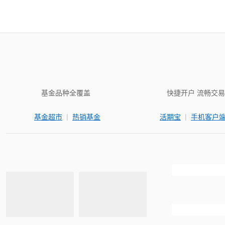
基金品种全覆盖
快捷开户 流畅交易
|
|
基金超市
热销基金
活期宝
手机客户